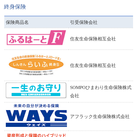
定期保険
終身保険
医療保険・がん保険
保険商品名
引受保険会社
介護保険
住友生命保険相互会社
傷害保険
学資保険
住友生命保険相互会社
火災保険
SOMPOひまわり生命保険株式
事業性保険
会社
共済商品
アフラック生命保険株式会社
相続のお手続き