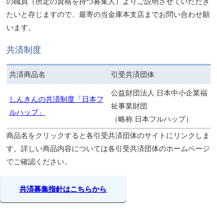
定期保険
の職員（所定の資格を持つ募集人）よりご説明させていただき
たいと存じますので、最寄の当金庫本支店までお問い合わせ願
医療保険・がん保険
います。
介護保険
共済制度
傷害保険
共済商品名
引受共済団体
公益財団法人 日本中小企業福
学資保険
しんきんの共済制度「日本フ
祉事業財団
ルハップ」
火災保険
（略称 日本フルハップ）
商品名をクリックすると各引受共済団体のサイトにリンクしま
事業性保険
す。詳しい商品内容については各引受共済団体のホームページ
でご確認ください。
共済商品
相続のお手続き
共済募集指針はこちらから