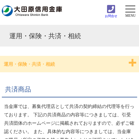
togg
navi
MENU
お問合せ
運用・保険・共済・相続
運用・保険・共済・相続
投資信託
共済商品
個人向け国債
当金庫では、募集代理店として共済の契約締結の代理等を行っ
各種規定等
ております。 下記の共済商品の内容等につきましては、引受
共済団体のホームページに掲載されておりますので、必ずご確
終身保険
認ください。 また、具体的な内容等につきましては、当金庫